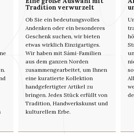
Eine große Auswahl mit
A
Tradition verwurzelt
u
Ob Sie ein bedeutungsvolles
Un
Andenken oder ein besonderes
tr
Geschenk suchen, wir bieten
hö
etwas wirklich Einzigartiges.
St
öne
Wir haben mit Sámi-Familien
un
aus dem ganzen Norden
ni
n.
zusammengearbeitet, um Ihnen
so
und
eine kuratierte Kollektion
Al
handgefertigter Artikel zu
we
bringen. Jedes Stück erfüllt von
de
Tradition, Handwerkskunst und
s
kulturellem Erbe.